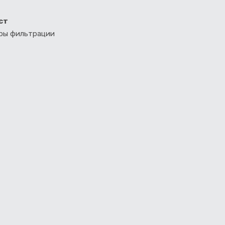
ст
тры фильтрации