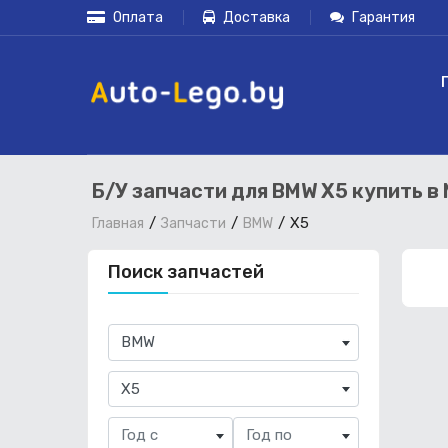
Оплата
Доставка
Гарантия
Б/У запчасти для BMW X5 купить в
X5
Главная
Запчасти
BMW
Поиск запчастей
×
BMW
×
X5
Год с
Год по