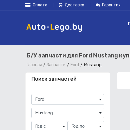
Оплата
Доставка
Гарантия
Б/У запчасти для Ford Mustang ку
Mustang
Главная
Запчасти
Ford
Поиск запчастей
×
Ford
×
Mustang
Год с
Год по