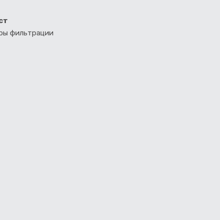
ст
тры фильтрации