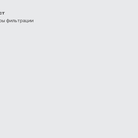
ст
тры фильтрации