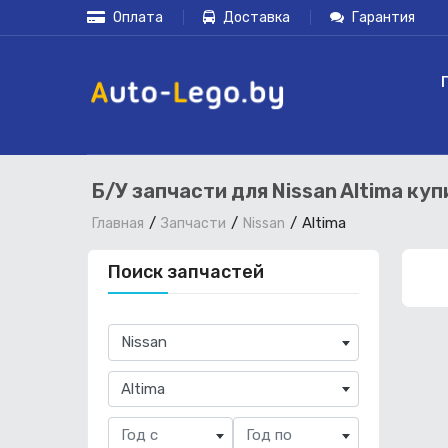
Оплата
Доставка
Гарантия
Б/У запчасти для Nissan Altima ку
Altima
Главная
Запчасти
Nissan
Поиск запчастей
×
Nissan
×
Altima
Год с
Год по