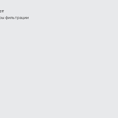
ст
тры фильтрации