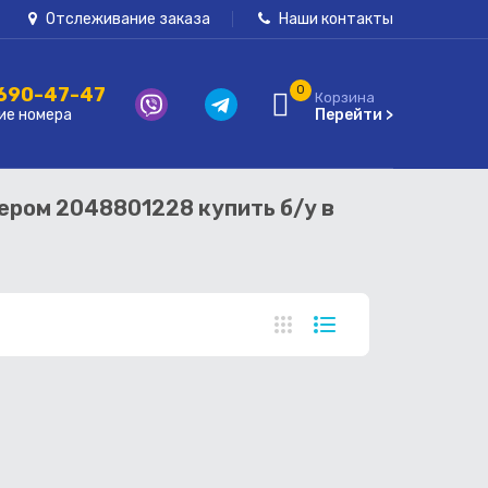
Отслеживание заказа
Наши контакты
 690-47-47
0
Корзина
ие номера
Перейти >
мером 2048801228 купить б/у в