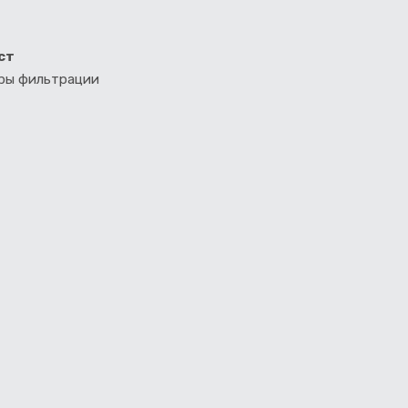
ст
тры фильтрации