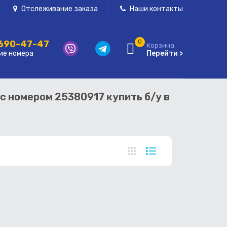
Отслеживание заказа
Наши контакты
 690-47-47
0
Корзина
ие номера
Перейти >
с номером 25380917 купить б/у в