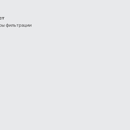
ст
тры фильтрации