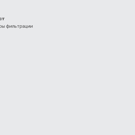
ст
тры фильтрации