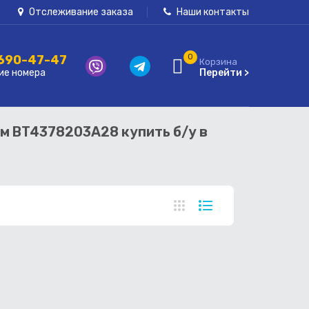
Отслеживание заказа
Наши контакты
 690-47-47
0
Корзина
ие номера
Перейти >
ом BT4378203A28 купить б/у в