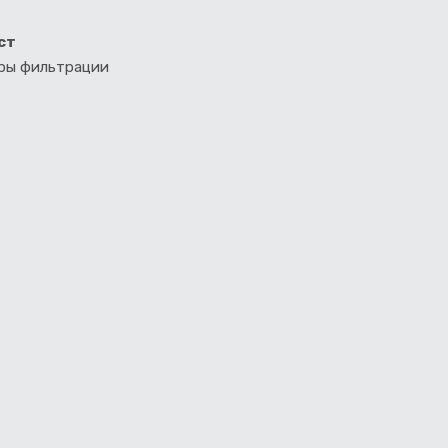
ст
тры фильтрации