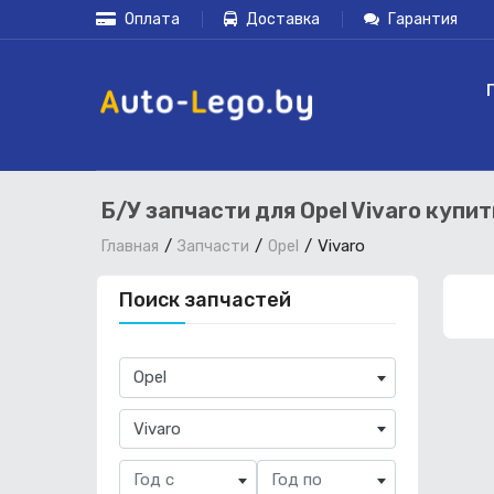
Оплата
Доставка
Гарантия
Б/У запчасти для Opel Vivaro купи
Vivaro
Главная
Запчасти
Opel
Поиск запчастей
×
Opel
×
Vivaro
Год с
Год по