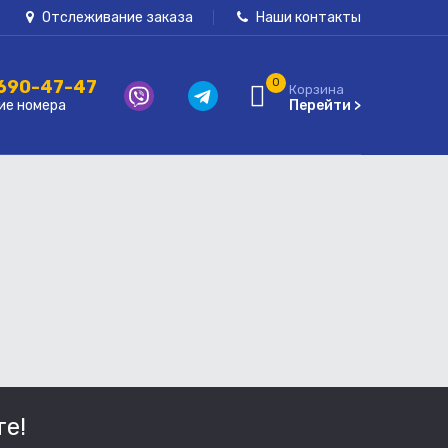
Отслеживание заказа
Наши контакты
 690-47-47
0
Корзина
ие номера
Перейти >
е!