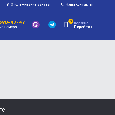
Отслеживание заказа
Наши контакты
 690-47-47
0
Корзина
ие номера
Перейти >
е!