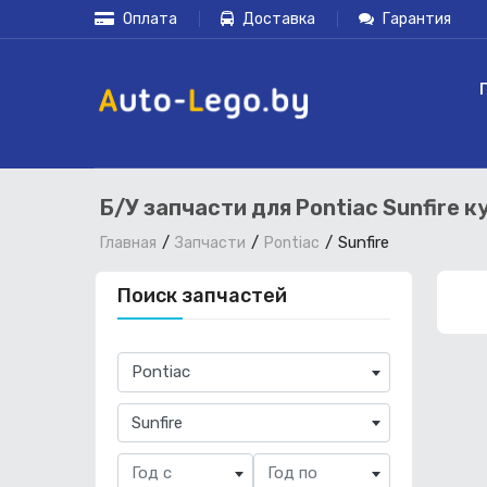
Оплата
Доставка
Гарантия
Б/У запчасти для Pontiac Sunfire 
Sunfire
Главная
Запчасти
Pontiac
Поиск запчастей
×
Pontiac
×
Sunfire
Год с
Год по