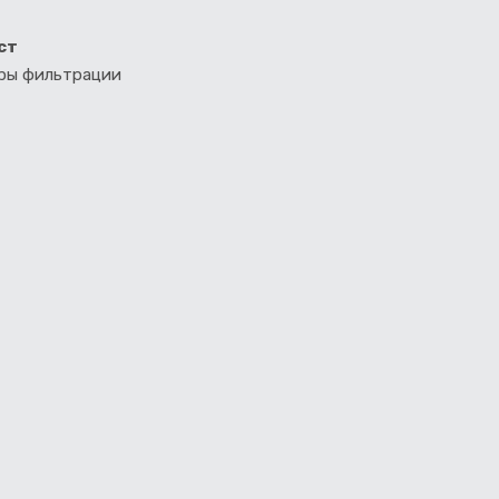
ст
тры фильтрации