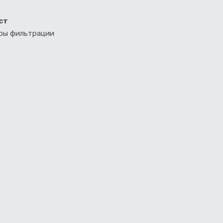
ст
тры фильтрации