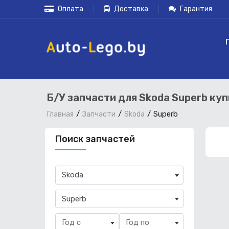
Оплата
Доставка
Гарантия
Б/У запчасти для Skoda Superb ку
Superb
Главная
Запчасти
Skoda
Поиск запчастей
×
Skoda
×
Superb
Год с
Год по