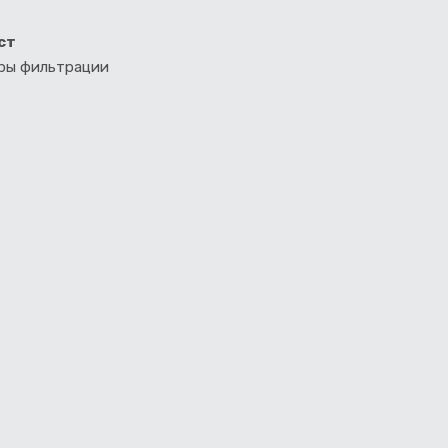
ст
тры фильтрации