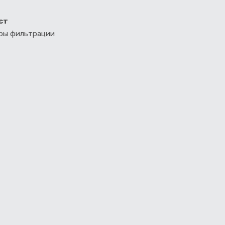
ст
тры фильтрации