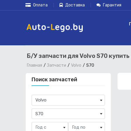
Оплата
Доставка
Гарантия
Б/У запчасти для Volvo S70 купит
S70
Главная
Запчасти
Volvo
Поиск запчастей
×
Volvo
×
S70
Год с
Год по