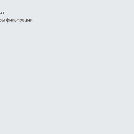
ст
тры фильтрации