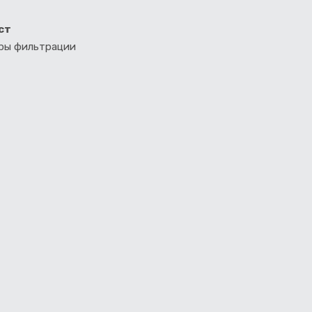
ст
тры фильтрации