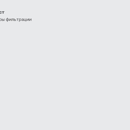
ст
тры фильтрации