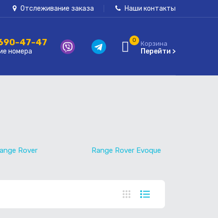
Отслеживание заказа
Наши контакты
 690-47-47
0
Корзина
ие номера
Перейти >
ange Rover
Range Rover Evoque