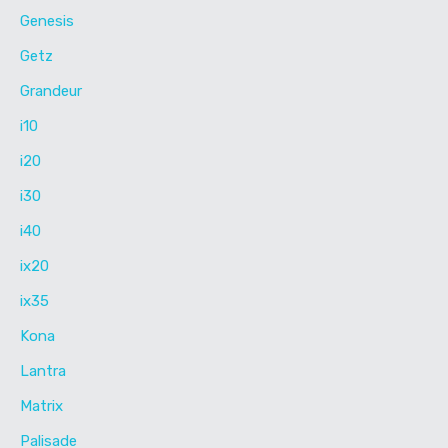
Genesis
Getz
Grandeur
i10
i20
i30
i40
ix20
ix35
Kona
Lantra
Matrix
Palisade